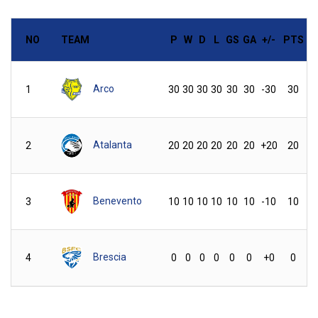
NO
TEAM
P
W
D
L
GS
GA
+/-
PTS
Arco
1
30
30
30
30
30
30
-30
30
Atalanta
2
20
20
20
20
20
20
+20
20
Benevento
3
10
10
10
10
10
10
-10
10
Brescia
4
0
0
0
0
0
0
+0
0